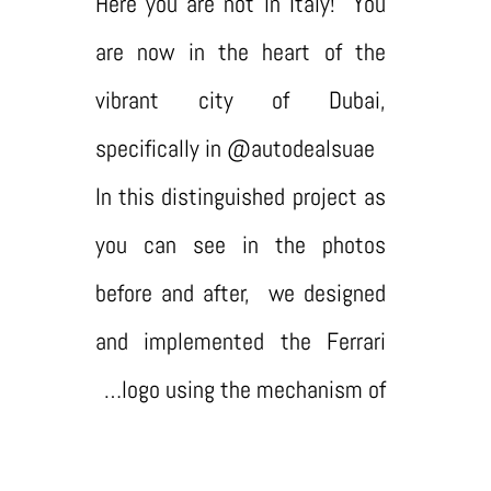
Here you are not in Italy! ⁣ You
are now in the heart of the
vibrant city of Dubai,
specifically in @autodealsuae ⁣ ⁣
In this distinguished project as
you can see in the photos
before and after, ⁣ we designed
and implemented the Ferrari
logo using the mechanism of…