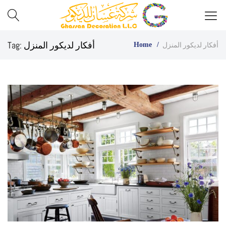
Best
Ghassan
أفكار لديكور المنزل
Tag:
أفكار لديكور المنزل
Home
Glass
Decor
Company
in
UAE