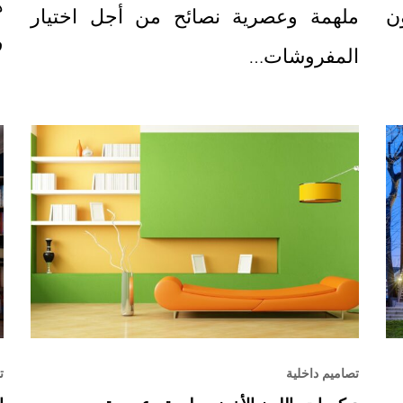
ه
ن
ملهمة وعصرية نصائح من أجل اختيار
ف
المفروشات…
تصاميم داخلية
ت