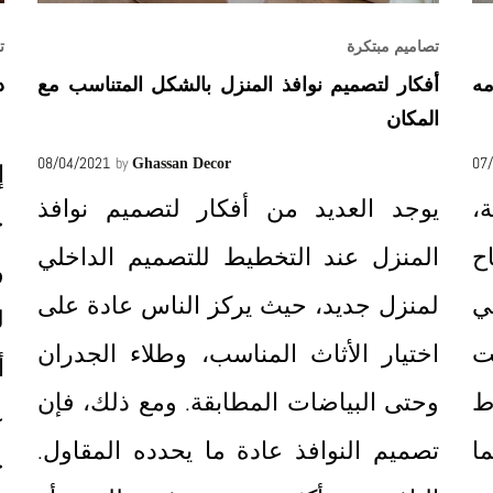
تصاميم مبتكرة
ت
مه
أفكار لتصميم نوافذ المنزل بالشكل المتناسب مع
د
المكان
08/04/2021
by
07
Ghassan Decor
إ
،
يوجد العديد من أفكار لتصميم نوافذ
ح
ح
المنزل عند التخطيط للتصميم الداخلي
و
ي
لمنزل جديد، حيث يركز الناس عادة على
ل
ت
اختيار الأثاث المناسب، وطلاء الجدران
أ
ط
وحتى البياضات المطابقة. ومع ذلك، فإن
ع
ا
تصميم النوافذ عادة ما يحدده المقاول.
ج