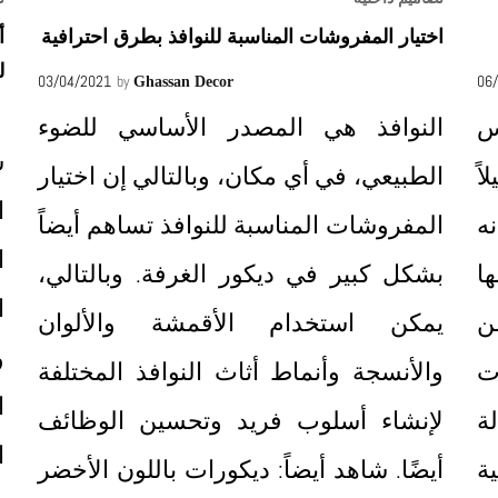
اختيار المفروشات المناسبة للنوافذ بطرق احترافية
أ
ل
03/04/2021
by
06
Ghassan Decor
س
النوافذ هي المصدر الأساسي للضوء
س
ً
الطبيعي، في أي مكان، وبالتالي إن اختيار
ا
ه
المفروشات المناسبة للنوافذ تساهم أيضاً
ا
ا
بشكل كبير في ديكور الغرفة. وبالتالي،
ا
ن
يمكن استخدام الأقمشة والألوان
و
ت
والأنسجة وأنماط أثاث النوافذ المختلفة
ا
ة
لإنشاء أسلوب فريد وتحسين الوظائف
ا
ة
أيضًا. شاهد أيضاً: ديكورات باللون الأخضر