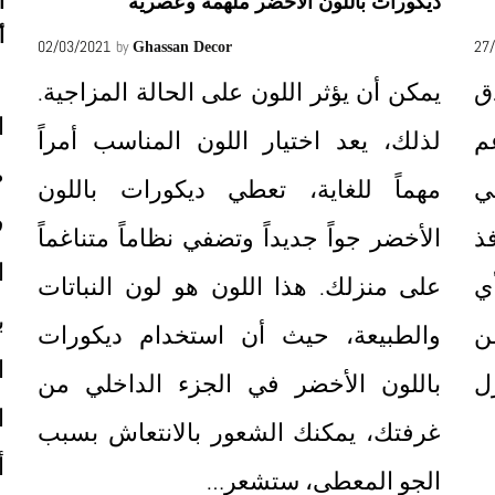
ديكورات باللون الأخضر ملهمة وعصرية
ا
أ
02/03/2021
by
27
Ghassan Decor
ق
يمكن أن يؤثر اللون على الحالة المزاجية.
ا
م
لذلك، يعد اختيار اللون المناسب أمراً
ظ
ي
مهماً للغاية، تعطي ديكورات باللون
ف
فذ
الأخضر جواً جديداً وتضفي نظاماً متناغماً
ا
ي
على منزلك. هذا اللون هو لون النباتات
ب
ن
والطبيعة، حيث أن استخدام ديكورات
ا
ل
باللون الأخضر في الجزء الداخلي من
ا
غرفتك، يمكنك الشعور بالانتعاش بسبب
أ
الجو المعطى، ستشعر…