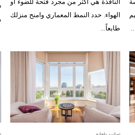
ة
النافذة هي أكثر من مجرد فتحة للضوء أو
ش
م
الهواء. حدد النمط المعماري وامنح منزلك
و
…
طابعاً…
تصاميم داخلية
ت