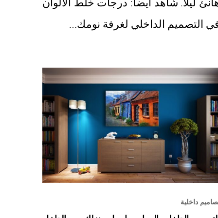
انئ ليلاً. شاهد أيضاً: درجات خلط الالوان
ي التصميم الداخلي لغرفة نومك…
صاميم داخلية