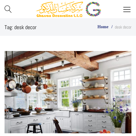
Best
Ghassan
Tag:
desk decor
desk decor
Home
Glass
Decor
Company
in
UAE