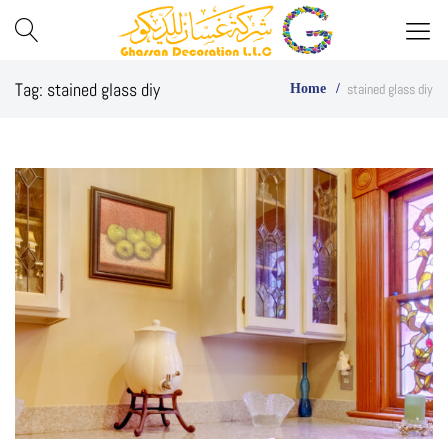
Best
Ghassan
Tag:
stained glass diy
stained glass diy
Home
Glass
Decor
Company
in
UAE