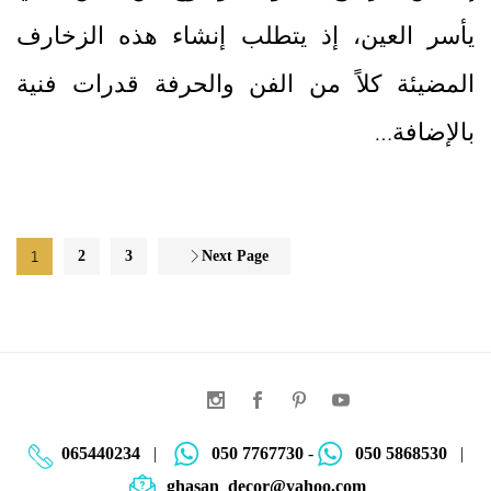
يأسر العين، إذ يتطلب إنشاء هذه الزخارف
المضيئة كلاً من الفن والحرفة قدرات فنية
بالإضافة…
1
2
3
Next Page
065440234
|
050 7767730
-
050 5868530
|
ghasan_decor@yahoo.com