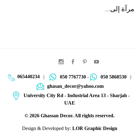
مرآة إلى…
065440234
|
050 7767730
-
050 5868530
|
ghasan_decor@yahoo.com
University City Rd - Industrial Area 13 - Sharjah -
UAE
©
2026
Ghassan Decor. All rights reserved.
Design & Developed by:
LOR Graphic Design