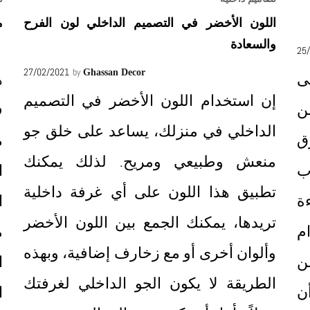
اللون الأخضر في التصميم الداخلي لون الفرح
م
والسعادة
25
27/02/2021
by
Ghassan Decor
ى
ه
إن استخدام اللون الأخضر في التصميم
ن
ف
الداخلي في منزلك، يساعد على خلق جو
ق
م
منعش وطبيعي ومريح. لذلك يمكنك
ب
ا
تطبيق هذا اللون على أي غرفة داخلية
ة
ا
تريدها، يمكنك الجمع بين اللون الأخضر
م
م
وألوان أخرى أو مع زخارف إضافية، وبهذه
ن
ا
الطريقة لا يكون الجو الداخلي لغرفتك
أن
ا