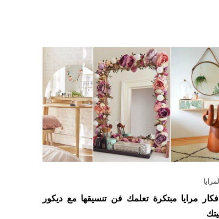
لمرايا
فكار مرايا مبتكرة تعلمك فن تنسيقها مع ديكور
يتك