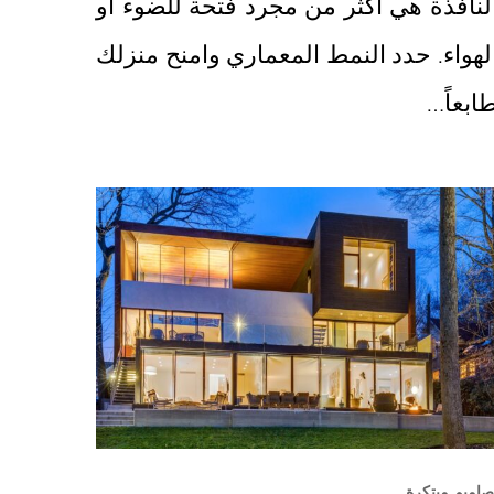
لنافذة هي أكثر من مجرد فتحة للضوء أو
لهواء. حدد النمط المعماري وامنح منزلك
ابعاً…
صاميم مبتكرة