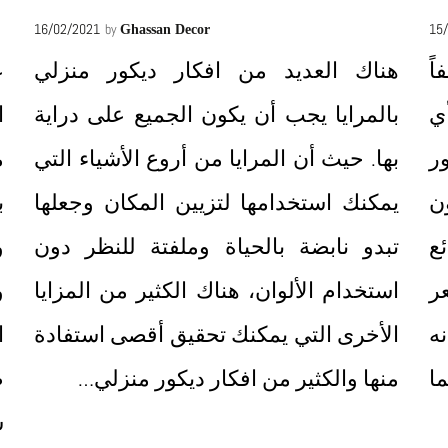
16/02/2021
by
15
Ghassan Decor
ً
هناك العديد من افكار ديكور منزلي
ع
ي
بالمرايا يجب أن يكون الجميع على دراية
ا
ر
بها. حيث أن المرايا من أروع الأشياء التي
م
ن
يمكنك استخدامها لتزيين المكان وجعلها
ب
ئع
تبدو نابضة بالحياة وملفتة للنظر دون
و
عر
استخدام الألوان، هناك الكثير من المزايا
و
ه
الأخرى التي يمكنك تحقيق أقصى استفادة
ا
ا
منها والكثير من افكار ديكور منزلي…
ض
ش