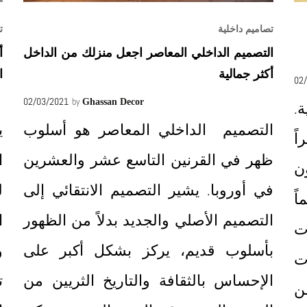
تصاميم داخلية
ت
التصميم الداخلي المعاصر اجعل منزلك من الداخل
أ
أكثر جمالية
ا
02
02/03/2021
by
Ghassan Decor
ة.
التصميم الداخلي المعاصر هو أسلوب
ي
ً
ظهر في القرنين التاسع عشر والعشرين
ا
ن
في أوروبا. يشير التصميم الانتقائي إلى
ل
اً
التصميم الأصلي والجديد بدلاً من الظهور
ا
ت
بأسلوب قديم، يركز بشكل أكبر على
و
ت
الإحساس بالثقافة والتاريخ الثريين من
ت
ن