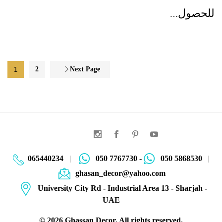
للحصول…
1
2
Next Page
065440234
|
050 7767730
-
050 5868530
|
ghasan_decor@yahoo.com
University City Rd - Industrial Area 13 - Sharjah -
UAE
©
2026
Ghassan Decor. All rights reserved.