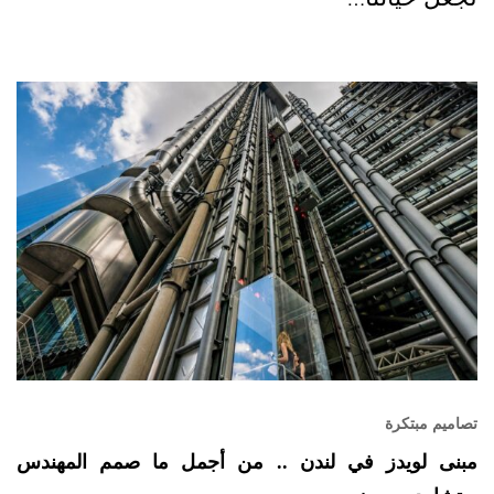
تصاميم مبتكرة
مبنى لويدز في لندن .. من أجمل ما صمم المهندس