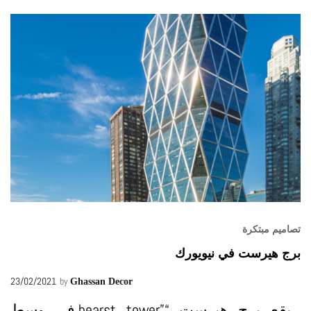
تصاميم مبتكرة
برج هيرست في نيويورك
23/02/2021
by
Ghassan Decor
يقع برج هيرست “”hearst tower في وسط