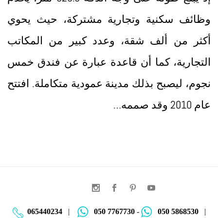
وظائف سكنية وتجارية مشتركة، حيث يحوي
أكثر من ألف شقة، وعدد كبير من المكاتب
التجارية، كما أن قاعدة عبارة عن فندق خمس
نجوم، ليصبح بذلك مدينة عمودية متكاملة. افتتح
عام 2010 وقد صممه…
065440234
|
050 7767730
-
050 5868530
|